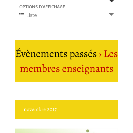
et
Navigation
OPTIONS D’AFFICHAGE
Liste
de
navigation
vues
de
évènement
vues
Évènements passés
› Les
Évènements
membres enseignants
novembre 2017