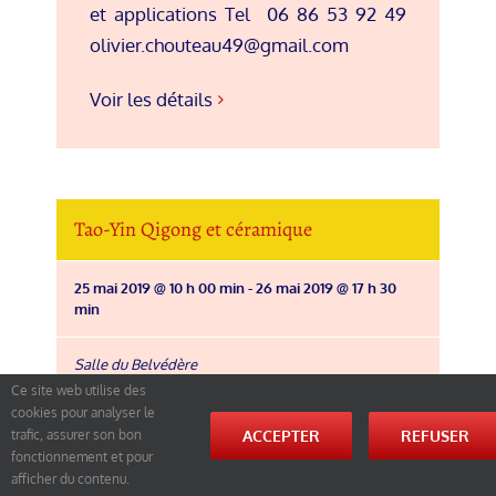
et applications Tel 06 86 53 92 49
olivier.chouteau49@gmail.com
Voir les détails
Tao-Yin Qigong et céramique
25 mai 2019 @ 10 h 00 min
-
26 mai 2019 @ 17 h 30
min
Salle du Belvédère
MONTOURS
,
Ille et Vilaine
35460
Ce site web utilise des
cookies pour analyser le
ACCEPTER
REFUSER
trafic, assurer son bon
Google Map
fonctionnement et pour
afficher du contenu.