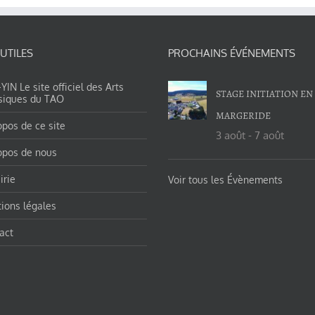
 UTILES
PROCHAINS ÉVÉNEMENTS
IN Le site officiel des Arts
STAGE INITIATION EN
siques du TAO
MARGERIDE
opos de ce site
3 août
-
7 août
opos de nous
irie
Voir tous les Évènements
ions légales
act