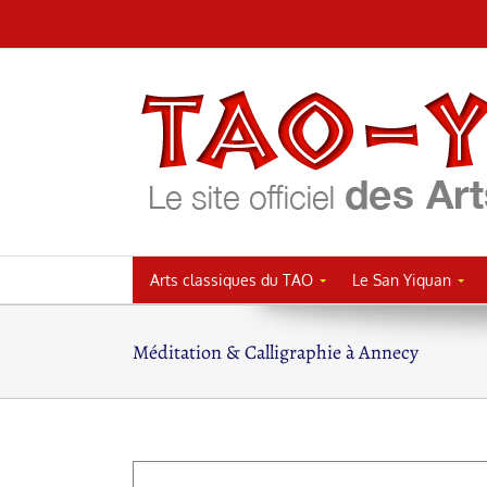
Passer
au
contenu
Arts classiques du TAO
Le San Yiquan
Méditation & Calligraphie à Annecy