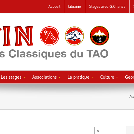
Accueil
Librairie
Stages avec G.Charles
Les stages
Associations
La pratique
Culture
Geor
Acc
×