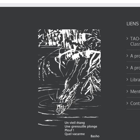
LIENS
TAO-Y
Clas
A pr
A pr
Libra
Ment
Cont