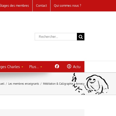
Stages des membres
Contact
Qui sommes nous ?
Rechercher:
ges Charles
Plus…
Actu
ueil
/
Les membres enseignants
/
Méditation & Calligraphie à Annecy