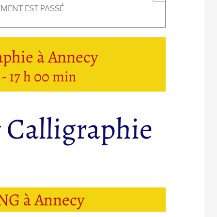
EMENT EST PASSÉ
aphie à Annecy
-
17 h 00 min
 Calligraphie
G à Annecy