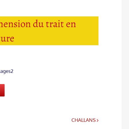
ension du trait en
ture
tages2
CHALLANS