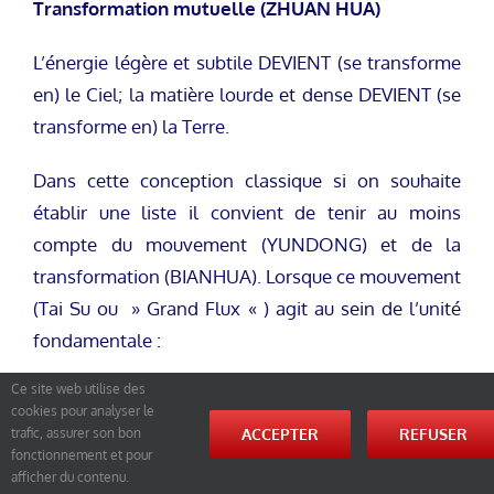
Transformation mutuelle (ZHUAN HUA)
L’énergie légère et subtile DEVIENT (se transforme
en) le Ciel; la matière lourde et dense DEVIENT (se
transforme en) la Terre.
Dans cette conception classique si on souhaite
établir une liste il convient de tenir au moins
compte du mouvement (YUNDONG) et de la
transformation (BIANHUA). Lorsque ce mouvement
(Tai Su ou » Grand Flux « ) agit au sein de l’unité
fondamentale :
Ce site web utilise des
L’Un monte tandis que l’Autre descend,
cookies pour analyser le
L’Un devient clair tandis que l’Autre devient
ACCEPTER
REFUSER
trafic, assurer son bon
fonctionnement et pour
sombre,
afficher du contenu.
L’Un se dilate tandis que l’Autre se concentre,