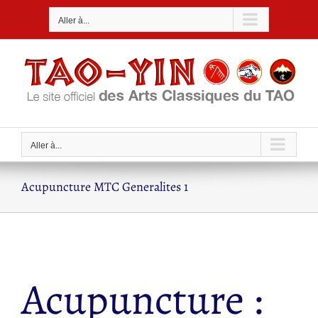
Passer
Aller à...
au
contenu
Aller à...
Acupuncture MTC Generalites 1
Acupuncture :