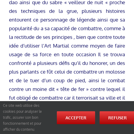
dao ainsi que du sabre « veilleur de nuit « proche
des techniques de la grue, plusieurs histoires
entourent ce personnage de légende ainsi que sa
popularité du a sa capacité de combattre, comme à
la rectitude de ses principes , bien que contre toute
idée d’utiliser l’Art Martial comme moyen de faire
usage de sa force en toute occasion Il se trouva
confronté a plusieurs défis qu’il du honorer, un des
plus parlants ce fût celui de combattre un molosse
et de le tuer d’un coup de pied, ainsi le combat
contre un moine dit « tête de fer » contre lequel il
fut obligé de combattre car il terrorisait sa ville et il
vainquit aussi d’un coup de pied nommé « le coup
Ce site web utilise des
cookies pour analyser le
de pied à l’ombre de la lune », issue de la forme du
ACCEPTER
REFUSER
trafic, assurer son bon
Tigre et de la Grue ».
fonctionnement et pour
afficher du contenu.