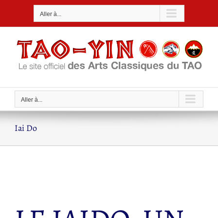
Passer
Aller à...
au
contenu
Aller à...
Iai Do