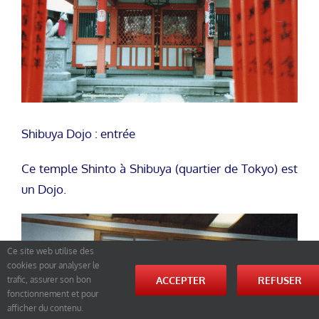
Shibuya Dojo : entrée
Ce temple Shinto à Shibuya (quartier de Tokyo) est
un Dojo.
Ce site web utilise des
cookies pour analyser le
ACCEPTER
REFUSER
trafic, assurer son bon
fonctionnement et pour
afficher du contenu.