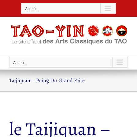
Passer
Aller à...
au
contenu
Aller à...
Taijiquan – Poing Du Grand Faîte
le Taijiquan –