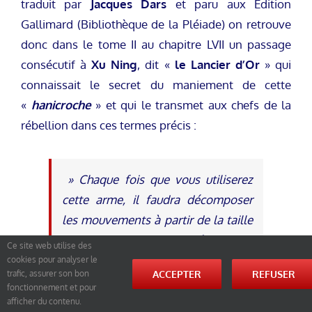
traduit par
Jacques Dars
et paru aux Édition
Gallimard (Bibliothèque de la Pléiade) on retrouve
donc dans le tome II au chapitre LVII un passage
consécutif à
Xu Ning
, dit «
le Lancier d’Or
» qui
connaissait le secret du maniement de cette
«
hanicroche
» et qui le transmet aux chefs de la
rébellion dans ces termes précis :
» Chaque fois que vous utiliserez
cette arme, il faudra décomposer
les mouvements à partir de la taille
; il y a sept positions supérieures et
Ce site web utilise des
médianes, trois coups de crochage,
cookies pour analyser le
ACCEPTER
REFUSER
trafic, assurer son bon
quatre coups droits plus un coulé et
fonctionnement et pour
une parade de tac, ce qui fait un
afficher du contenu.