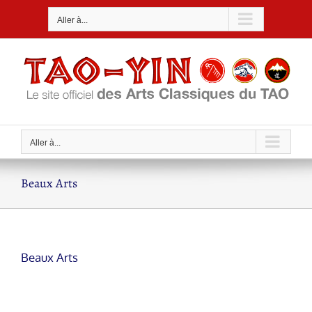
Passer
Aller à...
au
contenu
Aller à...
Beaux Arts
Beaux Arts