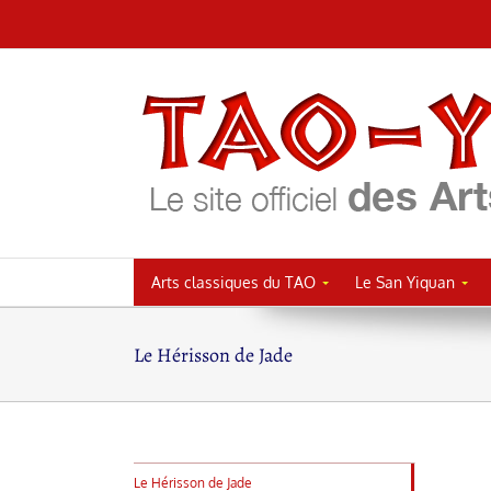
Passer
au
contenu
Arts classiques du TAO
Le San Yiquan
Le Hérisson de Jade
Le Hérisson de Jade