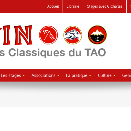
Accueil
Librairie
Stages avec G.Charles
Les stages
Associations
La pratique
Culture
Geor