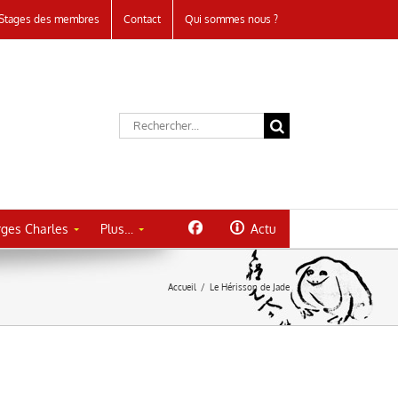
Stages des membres
Contact
Qui sommes nous ?
Rechercher:
ges Charles
Plus…
Actu
Accueil
/
Le Hérisson de Jade