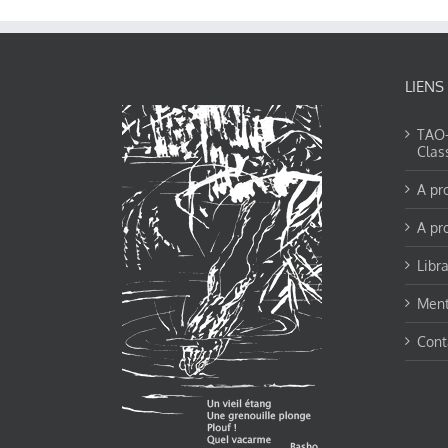
LIENS
TAO-Y
Clas
A pr
A pr
Libra
Ment
Cont