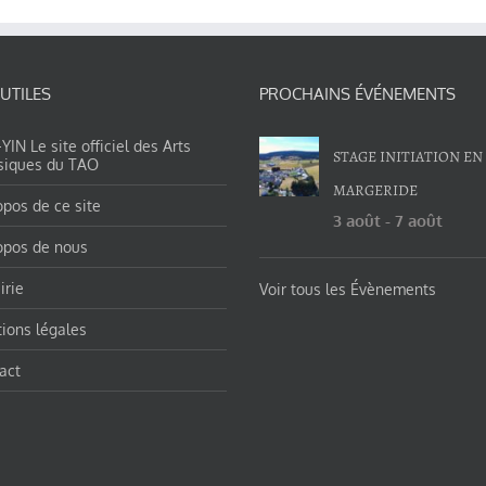
 UTILES
PROCHAINS ÉVÉNEMENTS
IN Le site officiel des Arts
STAGE INITIATION EN
siques du TAO
MARGERIDE
opos de ce site
3 août
-
7 août
opos de nous
irie
Voir tous les Évènements
ions légales
act