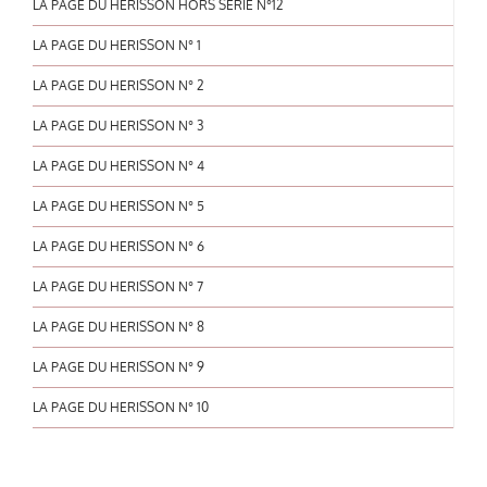
LA PAGE DU HERISSON HORS SERIE N°12
LA PAGE DU HERISSON N° 1
LA PAGE DU HERISSON N° 2
LA PAGE DU HERISSON N° 3
LA PAGE DU HERISSON N° 4
LA PAGE DU HERISSON N° 5
LA PAGE DU HERISSON N° 6
LA PAGE DU HERISSON N° 7
LA PAGE DU HERISSON N° 8
LA PAGE DU HERISSON N° 9
LA PAGE DU HERISSON N° 10