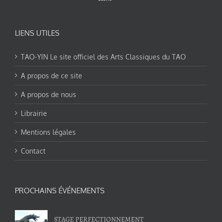
LIENS UTILES
TAO-YIN Le site officiel des Arts Classiques du TAO
A propos de ce site
A propos de nous
Librairie
Mentions légales
Contact
PROCHAINS ÉVÉNEMENTS
STAGE PERFECTIONNEMENT