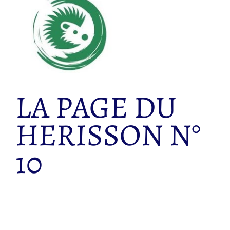
LA PAGE DU
HERISSON N°
10