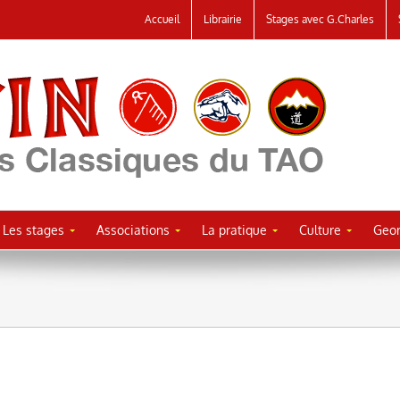
Accueil
Librairie
Stages avec G.Charles
Les stages
Associations
La pratique
Culture
Geor