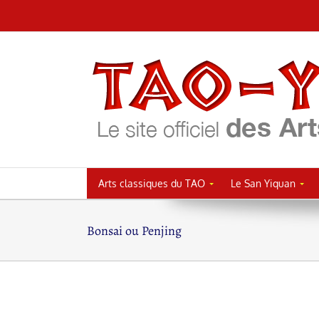
Passer
au
contenu
Arts classiques du TAO
Le San Yiquan
Bonsai ou Penjing