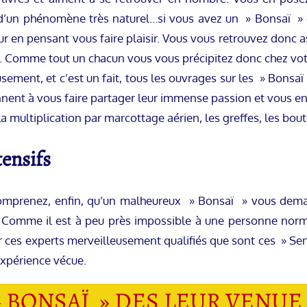
it d’un phénomène très naturel…si vous avez un » Bonsaï »
r en pensant vous faire plaisir. Vous vous retrouvez donc
 Comme tout un chacun vous vous précipitez donc chez votre l
ment, et c’est un fait, tous les ouvrages sur les » Bonsaï
iennent à vous faire partager leur immense passion et vous e
 multiplication par marcottage aérien, les greffes, les bout
ensifs
s comprenez, enfin, qu’un malheureux » Bonsaï » vous dema
. Comme il est à peu près impossible à une personne norma
r ces experts merveilleusement qualifiés que sont ces » Sen
expérience vécue.
 BONSAÏ » DES LEUR VENUE