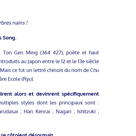
bres nains !
s Song.
s. Ton Gen Ming (364 427), poète et haut
troduits au Japon entre le 12 et le 13e siècle
Mais ce fut un lettré chinois du nom de Chu
ère Ecole (Ryu).
irent alors et devinrent spécifiquement
ltiples styles dont les principaux sont :
udasai ; Han Kenrai ; Nagari ; Ishitzuki ;
 se côtoient désormais.