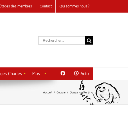
Stages des membres
Contact
Qui sommes nous ?
Rechercher:
ges Charles
Plus…
Actu
Accueil
/
Culture
/
Bonsai ou Penjing