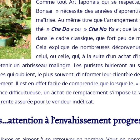
Comme tout Art Japonais qui se respecte, 
Bonsaï » nécessite des années d’apprentis
maîtrise. Au même titre que l’arrangement 
thé
» Cha Do «
ou
» Cha No Yu «
; que la 
dans le cadre classique, que fort peu de m
Cela explique de nombreuses déconvenue
celui, ou celle, qui, à la suite d’un achat 
tenir un arbrisseau malingre. Les puristes hurleront au s
s qui oublient, le plus souvent, d’informer leur clientèle d
ment. Il est en effet facile de comprendre que lorsque le » 
nce difficultueuse, un achat de remplacement s’impose la vei
 rente assurée pour le vendeur indélicat.
s…attention à l’envahissement progres
ivres et aiment à se retrouver en nombre. Vous en pose