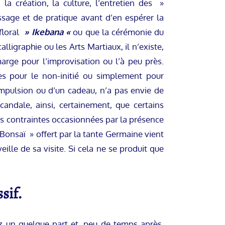
la création, la culture, l’entretien des »
sage et de pratique avant d’en espérer la
floral
» Ikebana «
ou que la cérémonie du
calligraphie ou les Arts Martiaux, il n’existe,
arge pour l’improvisation ou l’à peu près.
s pour le non-initié ou simplement pour
d’impulsion ou d’un cadeau, n’a pas envie de
candale, ainsi, certainement, que certains
es contraintes occasionnées par la présence
Bonsaï » offert par la tante Germaine vient
lle de sa visite. Si cela ne se produit que
sif.
z un quelque part et, peu de temps après,