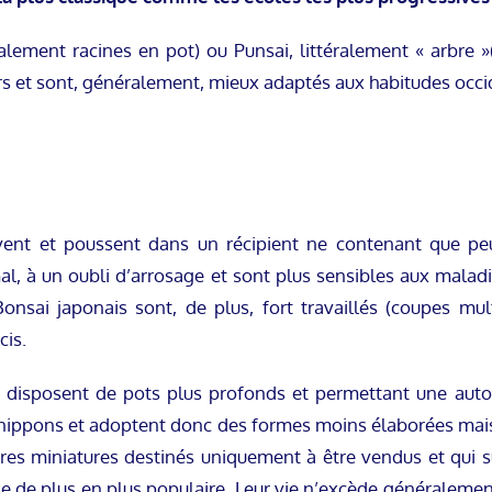
éralement racines en pot) ou Punsai, littéralement « arbre 
rs et sont, généralement, mieux adaptés aux habitudes occ
vent et poussent dans un récipient ne contenant que peu
mal, à un oubli d’arrosage et sont plus sensibles aux mal
onsai japonais sont, de plus, fort travaillés (coupes mult
cis.
s disposent de pots plus profonds et permettant une aut
nippons et adoptent donc des formes moins élaborées mais pl
bres miniatures destinés uniquement à être vendus et qui s
ode de plus en plus populaire. Leur vie n’excède généralement