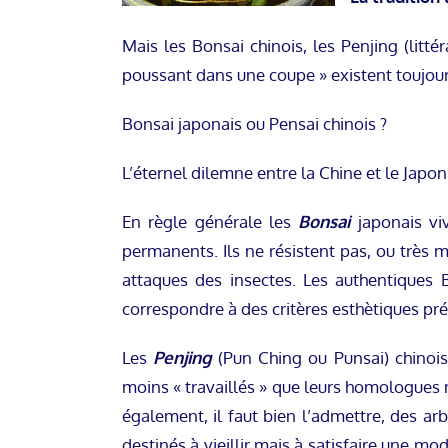
Mais les Bonsai chinois, les Penjing (litt
poussant dans une coupe » existent toujou
Bonsai japonais ou Pensai chinois ?
L’éternel dilemne entre la Chine et le Japon
En règle générale les
Bonsai
japonais vi
permanents. Ils ne résistent pas, ou très 
attaques des insectes. Les authentiques B
correspondre à des critères esthètiques pré
Les
Penjing
(Pun Ching ou Punsai) chinoi
moins « travaillés » que leurs homologues 
également, il faut bien l’admettre, des ar
destinés à vieillir mais à satisfaire une m