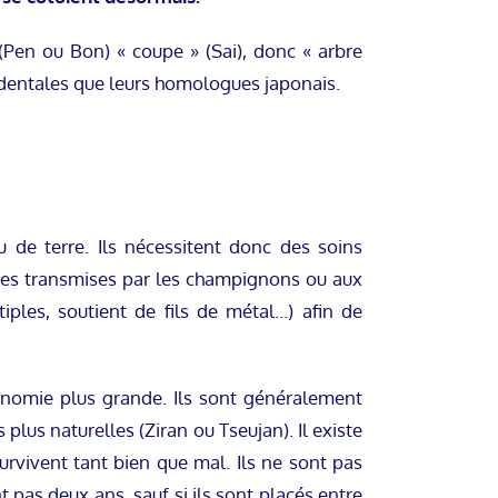
»(Pen ou Bon) « coupe » (Sai), donc « arbre
identales que leurs homologues japonais.
 de terre. Ils nécessitent donc des soins
adies transmises par les champignons ou aux
iples, soutient de fils de métal…) afin de
onomie plus grande. Ils sont généralement
us naturelles (Ziran ou Tseujan). Il existe
urvivent tant bien que mal. Ils ne sont pas
 pas deux ans, sauf si ils sont placés entre