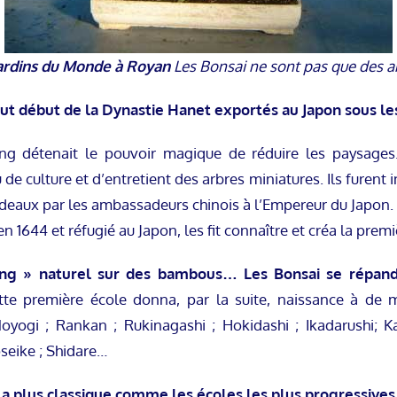
Jardins du Monde à Royan
Les Bonsai ne sont pas que des ar
out début de la Dynastie Han
et exportés au Japon sous le
eng détenait le pouvoir magique de réduire les paysage
 de culture et d’entretient des arbres miniatures. Ils furent in
cadeaux par les ambassadeurs chinois à l’Empereur du Japon. 
 1644 et réfugié au Japon, les fit connaître et créa la premi
ang » naturel sur des bambous…
Les Bonsai se répand
te première école donna, par la suite, naissance à de mu
yogi ; Rankan ; Rukinagashi ; Hokidashi ; Ikadarushi; Kar
oseike ; Shidare…
 la plus classique comme les écoles les plus progressives