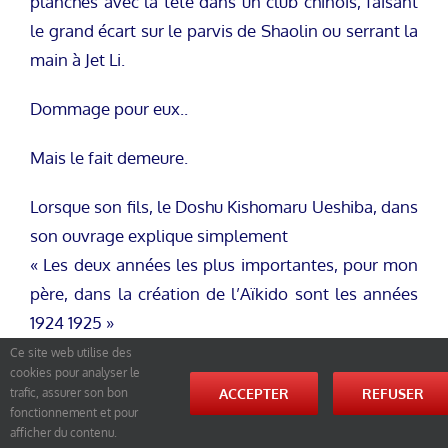
planches avec la tête dans un club chinois, faisant
le grand écart sur le parvis de Shaolin ou serrant la
main à Jet Li.
Dommage pour eux..
Mais le fait demeure.
Lorsque son fils, le Doshu Kishomaru Ueshiba, dans
son ouvrage explique simplement
« Les deux années les plus importantes, pour mon
père, dans la création de l’Aïkido sont les années
1924 1925 »
il suffit de rechercher une biographie du Maître
Ce site web utilise des
cookies pour analyser le
Fondateur de l’Aïkido pour constater qu’ il était
ACCEPTER
REFUSER
trafic, assurer son bon
alors en Chine.
fonctionnement et pour
afficher du contenu.
Probablement assis à la terrasse d’un café ou