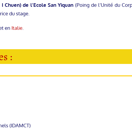
 I Chuen) de l’Ecole San Yiquan
(Poing de l’Unité du Corps
rice du stage.
et en
Italie
.
s :
nnels (IDAMCT)