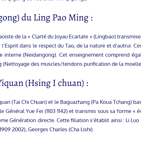
gong) du Ling Pao Ming :
ïste de la « Clarté du Joyau Ecarlate » (Lingbao) transmise 
ver l’Esprit dans le respect du Tao, de la nature et d’autrui
himie interne (Neidangong). Cet enseignement comprend éga
ijing (Nettoyage des muscles/tendons purification de la moe
Yiquan (Hsing I chuan) :
aijiquan (Tai Chi Chuan) et le Baguazhang (Pa Koua Tchang) b
le Général Yue Fei (1103 1142) et transmis sous sa forme « 
e Génération directe. Cette filiation s’établit ainsi : Li L
909 2002), Georges Charles (Cha Lishi).