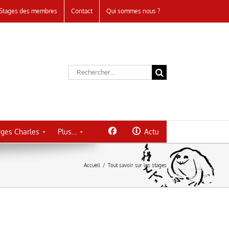
Stages des membres
Contact
Qui sommes nous ?
Rechercher:
ges Charles
Plus…
Actu
Accueil
/
Tout savoir sur les stages