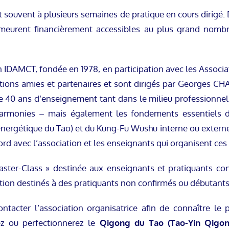
 souvent à plusieurs semaines de pratique en cours dirigé. D
meurent financièrement accessibles au plus grand nomb
on IDAMCT, fondée en 1978, en participation avec les Assoc
ions amies et partenaires et sont dirigés par Georges CHA
 40 ans d’enseignement tant dans le milieu professionnel q
armonies – mais également les fondements essentiels d
ergétique du Tao) et du Kung-Fu Wushu interne ou externe 
rd avec l’association et les enseignants qui organisent ces
ster-Class » destinée aux enseignants et pratiquants con
ation destinés à des pratiquants non confirmés ou débutants
ontacter l’association organisatrice afin de connaître l
ez ou perfectionnerez le
Qigong du Tao (Tao-Yin Qigon