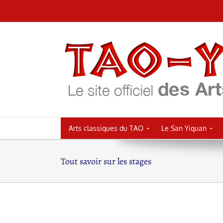
Passer
au
contenu
Arts classiques du TAO
Le San Yiquan
Tout savoir sur les stages