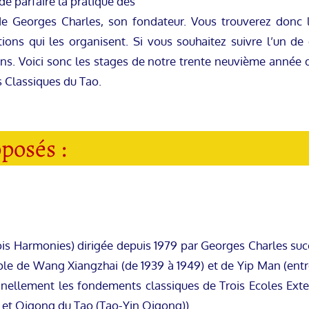
e parfaire la pratique des
de Georges Charles, son fondateur. Vous trouverez donc l
ns qui les organisent. Si vous souhaitez suivre l’un de c
s. Voici sonc les stages de notre trente neuvième année 
 Classiques du Tao.
posés :
ois Harmonies) dirigée depuis 1979 par Georges Charles su
e de Wang Xiangzhai (de 1939 à 1949) et de Yip Man (entre
ginellement les fondements classiques de Trois Ecoles Ext
et Qigong du Tao (Tao-Yin Qigong)).