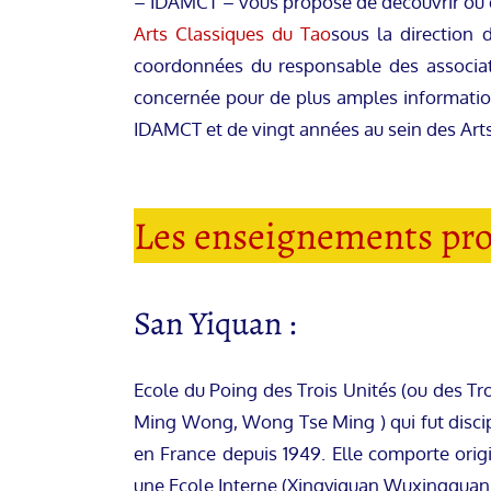
– IDAMCT – vous propose de découvrir ou d
Arts Classiques du Tao
sous la direction 
coordonnées du responsable des associatio
concernée pour de plus amples information
IDAMCT et de vingt années au sein des Arts
Les enseignements pro
San Yiquan :
Ecole du Poing des Trois Unités (ou des Tr
Ming Wong, Wong Tse Ming ) qui fut discipl
en France depuis 1949. Elle comporte ori
une Ecole Interne (Xingyiquan Wuxingquan 