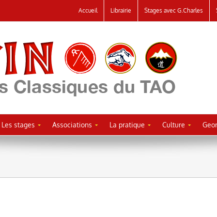
Accueil
Librairie
Stages avec G.Charles
Les stages
Associations
La pratique
Culture
Geor