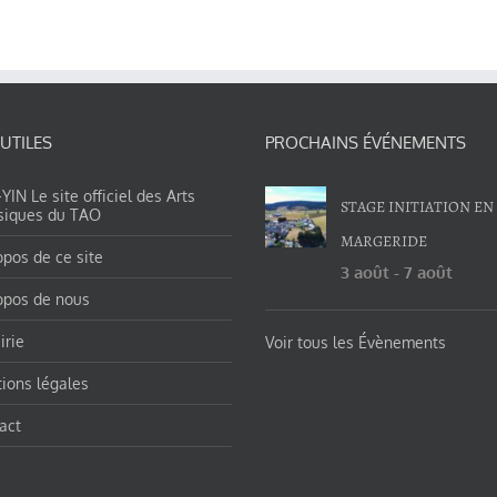
 UTILES
PROCHAINS ÉVÉNEMENTS
IN Le site officiel des Arts
STAGE INITIATION EN
siques du TAO
MARGERIDE
opos de ce site
3 août
-
7 août
opos de nous
irie
Voir tous les Évènements
ions légales
act