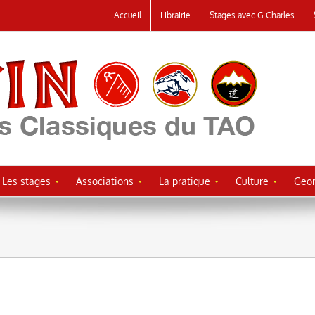
Accueil
Librairie
Stages avec G.Charles
Les stages
Associations
La pratique
Culture
Geor