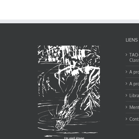
LIENS
TAO-Y
Clas
A pr
A pr
Libra
Ment
Cont