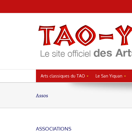
Passer
au
contenu
Arts classiques du TAO
Le San Yiquan
Assos
ASSOCIATIONS