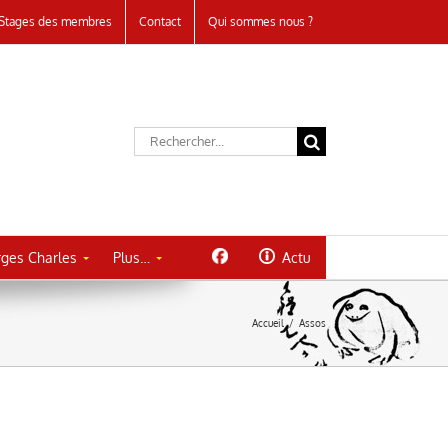
Stages des membres
Contact
Qui sommes nous ?
Rechercher:
ges Charles
Plus…
Actu
Accueil
/
Assos