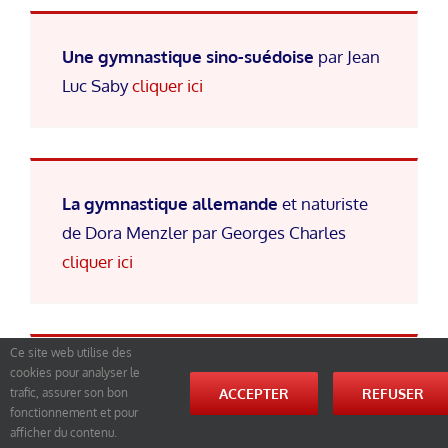
Une gymnastique sino-suédoise
par Jean
Luc Saby
cliquer ici
La gymnastique allemande
et naturiste
de Dora Menzler par Georges Charles
cliquer ici
Ce site web utilise des
cookies pour analyser le
Les pratiques printannières en
ACCEPTER
REFUSER
trafic, assurer son bon
Mandchourie.
Un article et des photos de
fonctionnement et pour
afficher du contenu.
Yohan Radomski en poste à Harbin
cliquer