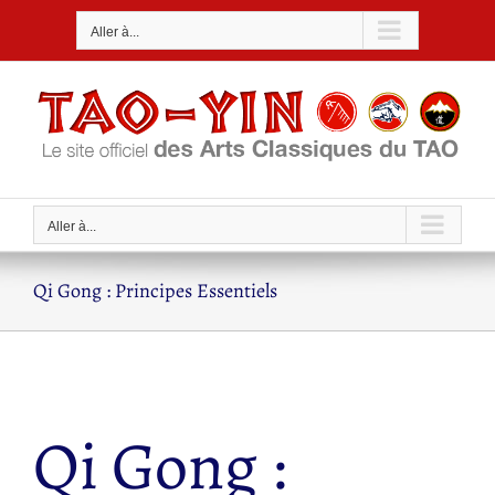
Passer
Aller à...
au
contenu
Aller à...
Qi Gong : Principes Essentiels
Qi Gong :