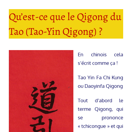
Qu’est-ce que le Qigong du
Tao (Tao-Yin Qigong) ?
En chinois cela
s’écrit comme ça !
Tao Yin Fa Chi Kung
ou Daoyinfa Qigong
Tout d’abord le
terme Qigong, qui
se prononce
« tchicongue » et qui