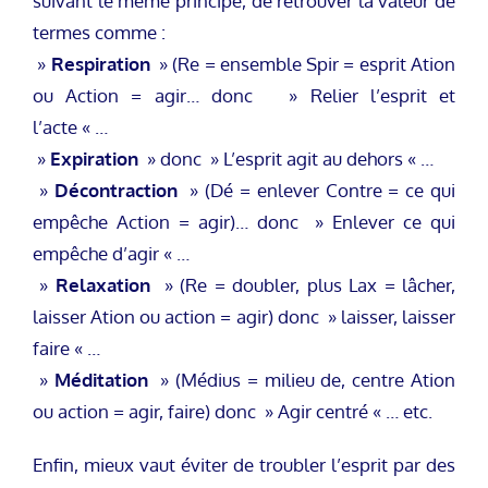
suivant le même principe, de retrouver la valeur de
termes comme :
»
Respiration
» (Re = ensemble Spir = esprit Ation
ou Action = agir… donc » Relier l’esprit et
l’acte « …
»
Expiration
» donc » L’esprit agit au dehors « …
»
Décontraction
» (Dé = enlever Contre = ce qui
empêche Action = agir)… donc » Enlever ce qui
empêche d’agir « …
»
Relaxation
» (Re = doubler, plus Lax = lâcher,
laisser Ation ou action = agir) donc » laisser, laisser
faire « …
»
Méditation
» (Médius = milieu de, centre Ation
ou action = agir, faire) donc » Agir centré « … etc.
Enfin, mieux vaut éviter de troubler l’esprit par des