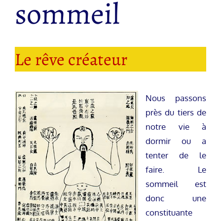
sommeil
Le rêve créateur
Nous passons
près du tiers de
notre vie à
dormir ou a
tenter de le
faire. Le
sommeil est
donc une
constituante