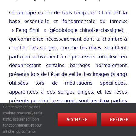
Ce principe connu de tous temps en Chine est la
base essentielle et fondamentale du fameux
» Feng Shui » (géobiologie chinoise classique)…
qui commence nécessairement dans la chambre à
coucher. Les songes, comme les rêves, semblent
participer activement à ce processus complexe en
déconnectant certains barrages normalement
présents lors de l’état de veille. Les images (Xiang)
utilisées lors de méditations spécifiques,
apparentées à des songes dirigés, et les rêves
présents pendant le sommeil sont les deux parties
Ce site web utilise des
conscientes et inconscientes de cette régénération
cookies pour analyser le
indispensable à la vitalité puis à la longévité. Ces
ACCEPTER
REFUSER
trafic, assurer son bon
fonctionnement et pour
échanges énergétiques entre le Ciel, l’homme et la
afficher du contenu.
terre peuvent être perturbés par diverses causes