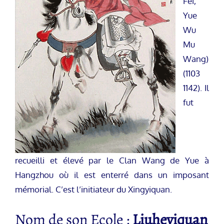
Fei,
Yue
Wu
Mu
Wang)
(1103
1142). Il
fut
recueilli et élevé par le Clan Wang de Yue à
Hangzhou où il est enterré dans un imposant
mémorial. C’est l’initiateur du Xingyiquan.
Nom de son Ecole :
Liuheyiquan