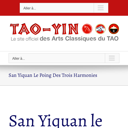
Passer
Aller à...
au
contenu
Aller à...
San Yiquan Le Poing Des Trois Harmonies
San Yiquan le