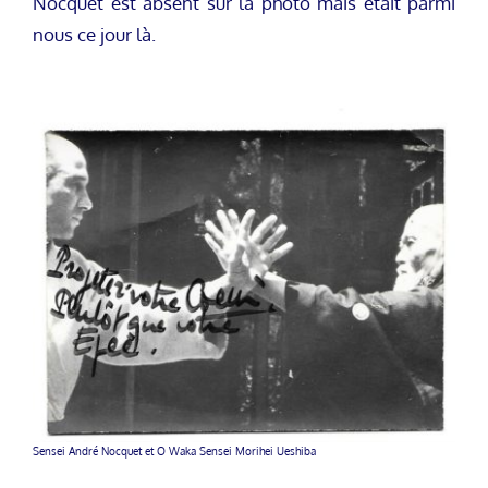
Nocquet est absent sur la photo mais était parmi
nous ce jour là.
Sensei André Nocquet et O Waka Sensei Morihei Ueshiba