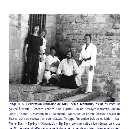
Stage FFRZ (Fédération Française de Ritsu Zen à Montbrun les Bains 1979
-De
gauche à droite : Georges Charles (San Yiquan); Claude Schrayer (Karatedo, AÎkido,
Iaido) ; Didier « Mammouth » (Karatedo) ; Monsieur Le Comte Charles d’Aulan de
Suarès qui nos recevait en son château, Philippe Florentiau (Aïkido et Iaido) ; Jean
Pierre Blain « Bip-Bip » (Karatedo). « Bip Bip » commençait sa journée par un cross
de 15km et revenait effectuer une série d’une centaines de pompes diverses et variées.