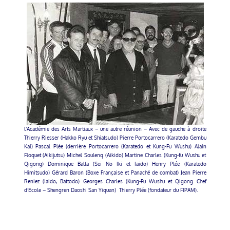
l’Académie des Arts Martiaux – une autre réunion – Avec de gauche à droite
Thierry Riesser (Hakko Ryu et Shiatsudo) Pierre Portocarrero (Karatedo Gembu
Kai) Pascal Plée (derrière Portocarrero (Karatedo et Kung-Fu Wushu) Alain
Floquet (Aikijutsu) Michel Soulenq (Aikido) Martine Charles (Kung-fu Wushu et
Qigong) Dominique Balta (Sei No Iki et Iaido) Henry Plée (Karatedo
Himitsudo) Gérard Baron (Boxe Française et Panaché de combat) Jean Pierre
Reniez (Iaido, Battodo) Georges Charles (Kung-Fu Wushu et Qigong Chef
d’Ecole – Shengren Daoshi San Yiquan) Thierry Plée (fondateur du FIPAM).