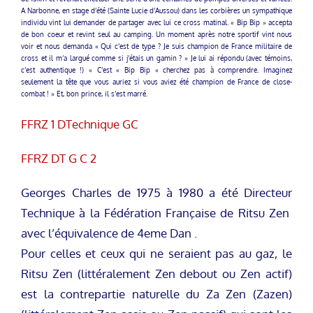
A Narbonne, en stage d’été (Sainte Lucie d’Aussou) dans les corbières un sympathique
individu vint lui demander de partager avec lui ce cross matinal. « Bip Bip » accepta
de bon coeur et revint seul au camping. Un moment après notre sportif vint nous
voir et nous demanda « Qui c’est de type ? Je suis champion de France militaire de
cross et il m’a largué comme si j’étais un gamin ? » Je lui ai répondu (avec témoins,
c’est authentique !) « C’est « Bip Bip « cherchez pas à comprendre. Imaginez
seulement la tête que vous auriez si vous aviez été champion de France de close-
combat ! » Et, bon prince, il s’est marré.
FFRZ 1 DTechnique GC
FFRZ DT G C 2
Georges Charles de 1975 à 1980 a été Directeur
Technique à la Fédération Française de Ritsu Zen
avec l’équivalence de 4eme Dan .
Pour celles et ceux qui ne seraient pas au gaz, le
Ritsu Zen (littéralement Zen debout ou Zen actif)
est la contrepartie naturelle du Za Zen (Zazen)