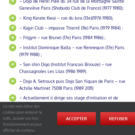
– Dojo de Henri Plée du 34 rue de la Montagne Sainte
Geneviève Paris (Shobudo Club de France) (1977 1980);
– King Karate Kwai – rue du Jura (13e)(1976 1980);
– Kajyn Club – impasse Thierré (11e) Paris (1979 1984) ;
– Fitgym – rue Brunel (17e) Paris (1984 1986) ;
– Institut Dominique Balta – rue Rennequin (17e) Paris
(1979 1988) ;
– San shin Dojo (Institut François Briouze) – rue
Chassagnoles Les Lilas (1986 1989).
– Dojo A. Setrouck puis Dojo San Yiquan de Paris – rue
Achille Martinet 75018 Paris (1989 2011)
– Actuellement il dirige ses stage d’initiation et de
perfectionnement (Master Class) en France et Dom
Ce site web utilise des
Tom (Guyane, Réunion), dans la CEE (Italie) et à
cookies pour analyser le
ACCEPTER
REFUSER
trafic, assurer son bon
l’étranger (Québec, Liban).
fonctionnement et pour
afficher du contenu.