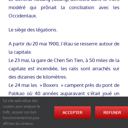
modéré qui prônait la conciliation avec les
Occidentaux.
Le siège des légations.
A partir du 20 mai 1900, l’étau se resserre autour de
la capitale.
Le 23 mai, la gare de Chen Sin Tien, à 50 miles de la
capitale est incendiée, les rails sont arrachés sur
des dizaines de kilomètres.
Le 24 mai les » Boxers » campent près du pont de
Palikao où 40 années auparavant s’était joué un
Ce site web utilise des
épisode fameux et dramatique de l’histoire
cookies pour analyser le
chinoise. Pendant ce temps à Pékin, des tracts
ACCEPTER
REFUSER
trafic, assurer son bon
enflammés circulent promettant la protection de
fonctionnement et pour
afficher du contenu.
Kouang Ti, le Dieu de la Guerre, à tous ceux qui