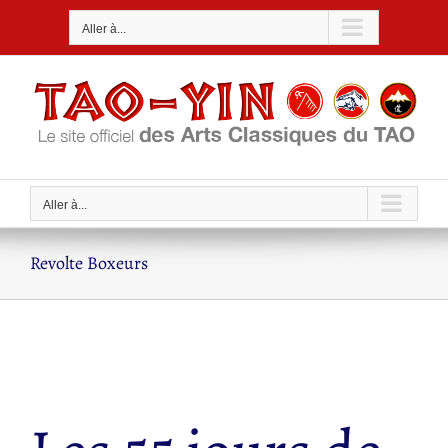
Passer
Aller à...
au
contenu
Aller à...
Revolte Boxeurs