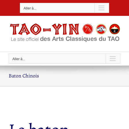
Passer
Aller à...
au
contenu
Aller à...
Baton Chinois