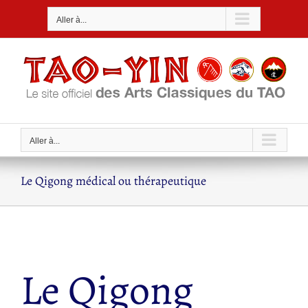
Passer
Aller à...
au
contenu
Aller à...
Le Qigong médical ou thérapeutique
Le Qigong