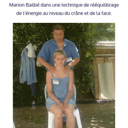
Marion Bailbé dans une technique de rééquilibrage
de l’énergie au niveau du crâne et de la face.