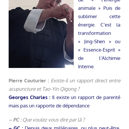
animale » Puis de
sublimer cette
énergie. C’est la
transformation
« Jing-Shen » ou
« Essence-Esprit »
de l’Alchimie
Interne.
Pierre Couturier :
Existe-il un rapport direct entre
acupuncture et Tao-Yin Qigong ?
Georges Charles :
Il existe un rapport de parenté
mais pas un rapporte de dépendance
– PC :
Que voulez vous dire par là ?
– GC :
Depuis deux millénaires, ou plus peut-être,