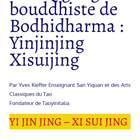
bouddhiste de
Bodhidharma :
Yinjinjing
Xisuijing
Par Yves Kieffer Enseignant San Yiquan et des Arts
Classiques du Tao
Fondateur de Taoyinitalia.
YI JIN JING – XI SUI JING