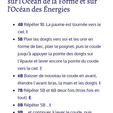
sur l’Océan de la Forme et sur
l’Océan des Énergies
4B
Répéter 1B. La paume est tournée vers le
ciel.
I
5B
Plier les doigts vers soi et les unir en
forme de bec, plier le poignet, puis le coude
jusqu’à appuyer la pointe des doigts sur
l’épaule et lever encore la pointe du coude
vers le ciel.
E
6B
Baisser de nouveau le coude en avant,
étendre l’avant-bras, la main et les doigts.
I
7B
Répéter 5B et 6B deux fois (trois fois en
tout).
E
8B
Répéter 5B …
I
9B
… et continuer à lever le coude, puis