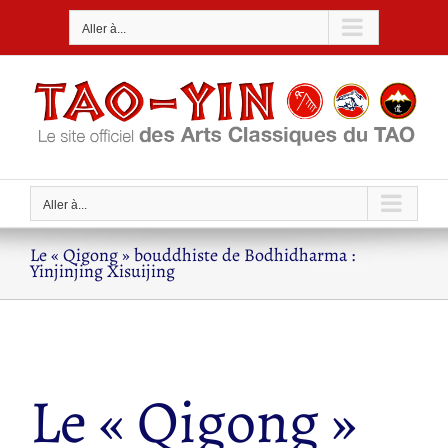
Passer
Aller à...
au
contenu
Aller à...
Le « Qigong » bouddhiste de Bodhidharma :
Yinjinjing Xisuijing
Le « Qigong »