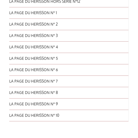
LA PAGE DU HERISSON HORS SERIE N°12
LA PAGE DU HERISSON N° 1
LA PAGE DU HERISSON N° 2
LA PAGE DU HERISSON N° 3
LA PAGE DU HERISSON N° 4
LA PAGE DU HERISSON N° 5
LA PAGE DU HERISSON N° 6
LA PAGE DU HERISSON N° 7
LA PAGE DU HERISSON N° 8
LA PAGE DU HERISSON N° 9
LA PAGE DU HERISSON N° 10