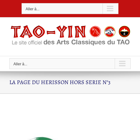
Passer
Aller à...
au
contenu
Aller à...
LA PAGE DU HERISSON HORS SERIE N°3