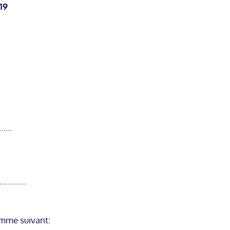
19
………
…………….
amme suivant: