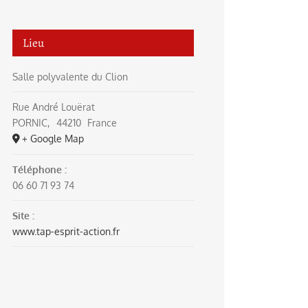
Lieu
Salle polyvalente du Clion
Rue André Louërat
PORNIC
,
44210
France
+ Google Map
Téléphone :
06 60 71 93 74
Site :
www.tap-esprit-action.fr