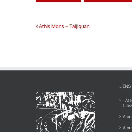
Athis Mons – Taijiquan
LIENS
TAO-Y
Clas
A pr
A pr