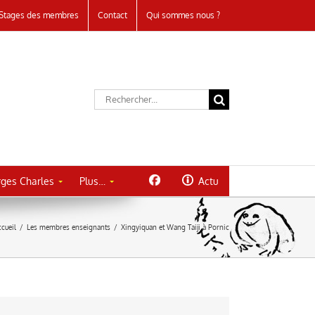
Stages des membres
Contact
Qui sommes nous ?
Rechercher:
ges Charles
Plus…
Actu
ccueil
/
Les membres enseignants
/
Xingyiquan et Wang Taiji à Pornic