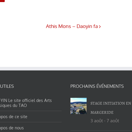
Athis Mons – Daoyin fa
 UTILES
PROCHAINS ÉVÉNEMENTS
IN Le site officiel des Arts
STAGE INITIATION EN
siques du TAO
MARGERIDE
opos de ce site
3 août
-
7 août
opos de nous