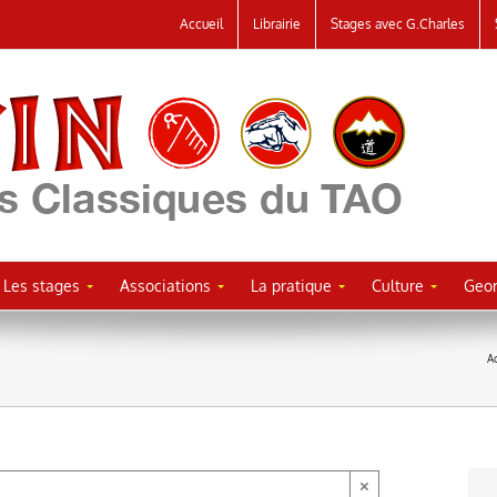
Accueil
Librairie
Stages avec G.Charles
Les stages
Associations
La pratique
Culture
Geor
A
×