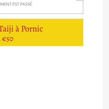
EMENT EST PASSÉ
aiji à Pornic
à €50