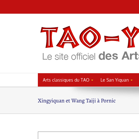
Passer
au
contenu
Arts classiques du TAO
Le San Yiquan
Xingyiquan et Wang Taiji à Pornic