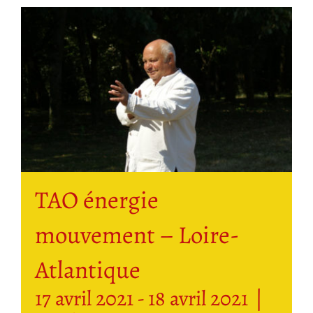
TAO énergie
mouvement – Loire-
Atlantique
17 avril 2021
-
18 avril 2021
|