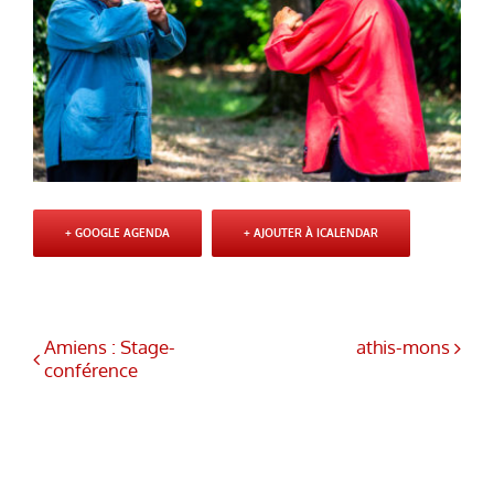
+ GOOGLE AGENDA
+ AJOUTER À ICALENDAR
Amiens : Stage-
athis-mons
conférence