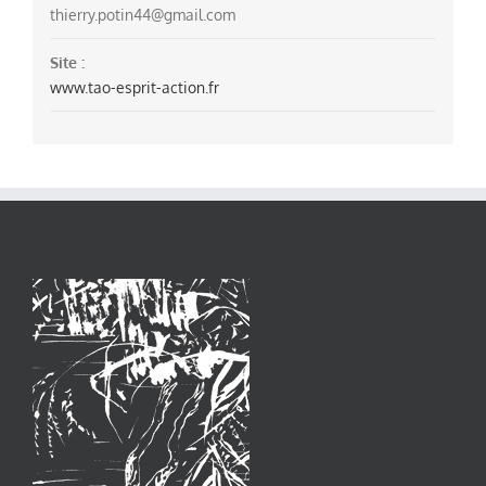
thierry.potin44@gmail.com
Site :
www.tao-esprit-action.fr