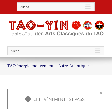
Passer
Aller à...
au
contenu
Aller à...
TAO énergie mouvement – Loire-Atlantique
×
CET ÉVÈNEMENT EST PASSÉ