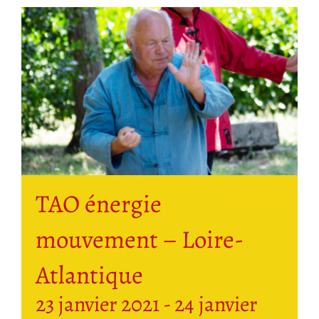
TAO énergie
mouvement – Loire-
Atlantique
23 janvier 2021
-
24 janvier