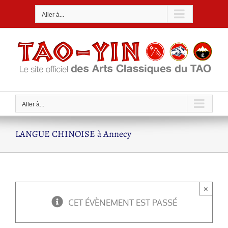
Passer
Aller à...
au
contenu
Aller à...
LANGUE CHINOISE à Annecy
×
CET ÉVÈNEMENT EST PASSÉ