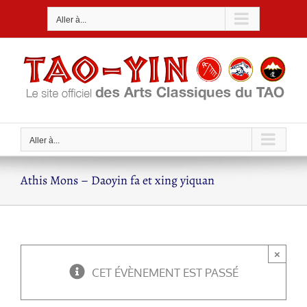
Passer
Aller à...
au
contenu
Aller à...
Athis Mons – Daoyin fa et xing yiquan
×
CET ÉVÈNEMENT EST PASSÉ