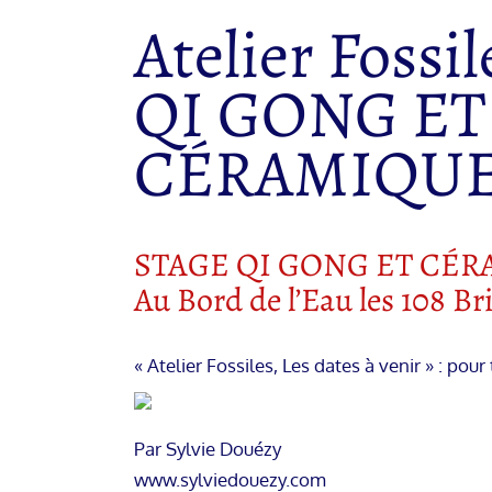
Atelier Fossil
QI GONG ET
CÉRAMIQU
STAGE QI GONG ET CÉR
Au Bord de l’Eau les 108 B
« Atelier Fossiles, Les dates à venir » : po
Par Sylvie Douézy
www.sylviedouezy.com