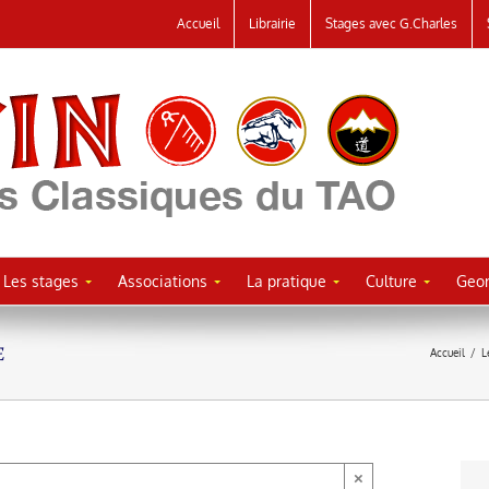
Accueil
Librairie
Stages avec G.Charles
Les stages
Associations
La pratique
Culture
Geor
E
Accueil
/
L
×