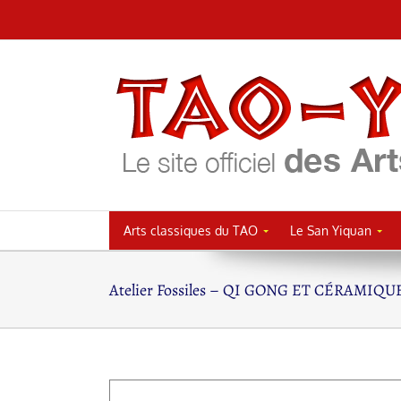
Passer
au
contenu
Arts classiques du TAO
Le San Yiquan
Atelier Fossiles – QI GONG ET CÉRAMIQU