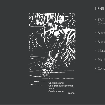
LIENS
TAO-Y
Clas
A pr
A pr
Libra
Ment
Cont