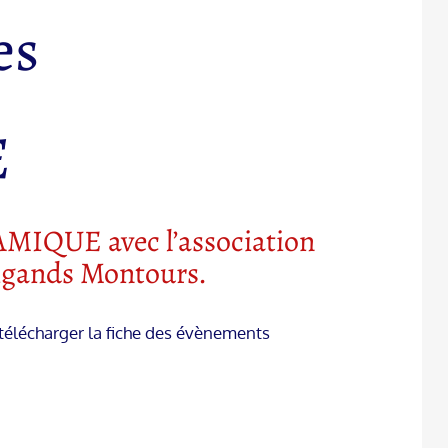
es
E
AMIQUE avec
l’association
rigands Montours
.
ur télécharger la fiche des évènements