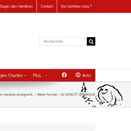
Stages des membres
Contact
Qui sommes nous ?
Rechercher:
ges Charles
Plus…
Actu
es membres enseignants
/
Atelier Fossiles – QI GONG ET CÉRAMIQUE