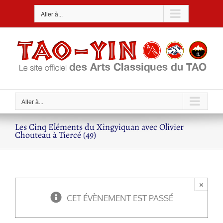
Passer
Aller à...
au
contenu
Aller à...
Les Cinq Eléments du Xingyiquan avec Olivier
Chouteau à Tiercé (49)
×
CET ÉVÈNEMENT EST PASSÉ