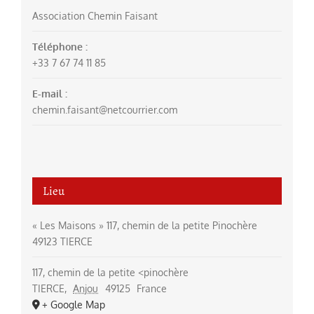
Association Chemin Faisant
Téléphone :
+33 7 67 74 11 85
E-mail :
chemin.faisant@netcourrier.com
Lieu
« Les Maisons » 117, chemin de la petite Pinochère
49123 TIERCE
117, chemin de la petite <pinochère
TIERCE
,
Anjou
49125
France
+ Google Map