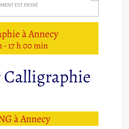
EMENT EST PASSÉ
aphie à Annecy
n
-
17 h 00 min
 Calligraphie
G à Annecy