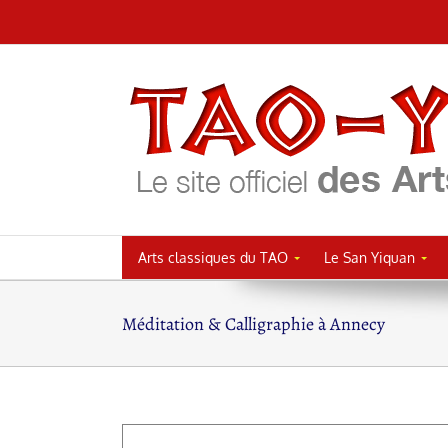
Passer
au
contenu
Arts classiques du TAO
Le San Yiquan
Méditation & Calligraphie à Annecy