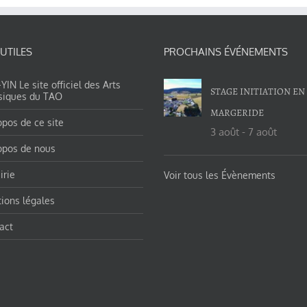
 UTILES
PROCHAINS ÉVÉNEMENTS
IN Le site officiel des Arts
STAGE INITIATION EN
siques du TAO
MARGERIDE
opos de ce site
3 août
-
7 août
opos de nous
irie
Voir tous les Évènements
ions légales
act