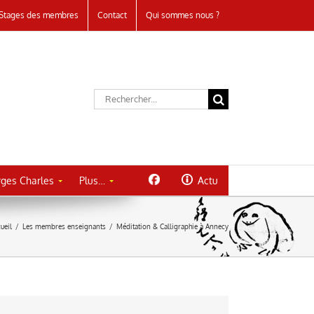
Stages des membres
Contact
Qui sommes nous ?
Rechercher:
ges Charles
Plus…
Actu
ueil
/
Les membres enseignants
/
Méditation & Calligraphie à Annecy