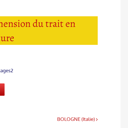
ension du trait en
ture
tages2
BOLOGNE (Italie)