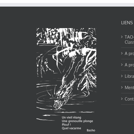
LIENS
TAO-Y
Clas
A pr
A pr
Libra
Ment
Cont