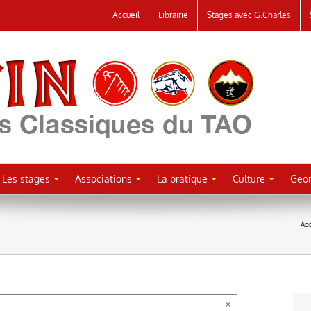
Accueil
Librairie
Stages avec G.Charles
Les stages
Associations
La pratique
Culture
Geor
Acc
×