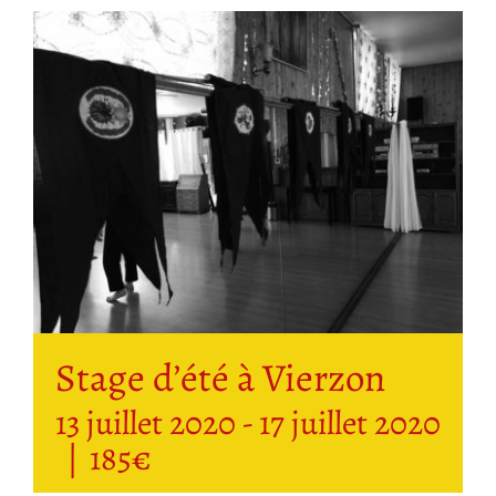
Stage d’été à Vierzon
13 juillet 2020
-
17 juillet 2020
|
185€