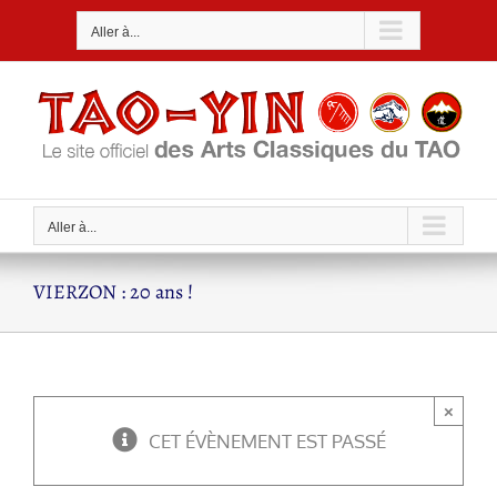
Passer
Aller à...
au
contenu
Aller à...
VIERZON : 20 ans !
×
CET ÉVÈNEMENT EST PASSÉ