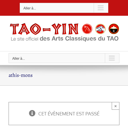
Passer
Aller à...
au
contenu
Aller à...
athis-mons
×
CET ÉVÈNEMENT EST PASSÉ