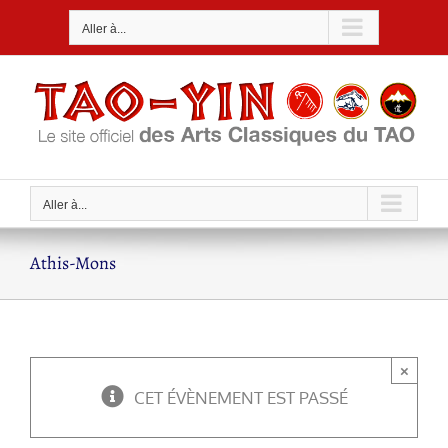
Passer
Aller à...
au
contenu
Aller à...
Athis-Mons
×
CET ÉVÈNEMENT EST PASSÉ