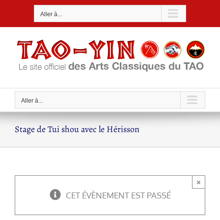
Passer
Aller à...
au
contenu
Aller à...
Stage de Tui shou avec le Hérisson
×
CET ÉVÈNEMENT EST PASSÉ