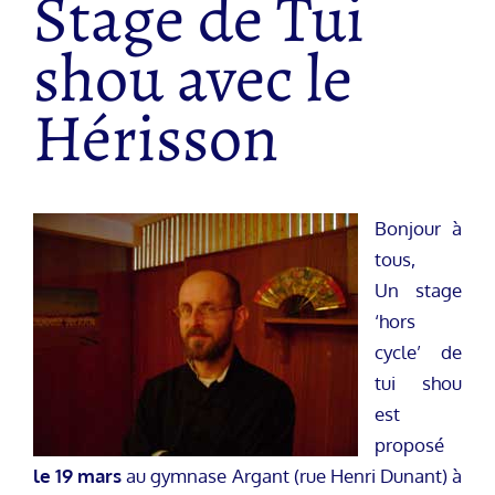
Stage de Tui
shou avec le
Hérisson
Bonjour à
tous,
Un stage
‘hors
cycle’ de
tui shou
est
proposé
le 19 mars
au gymnase Argant (rue Henri Dunant) à