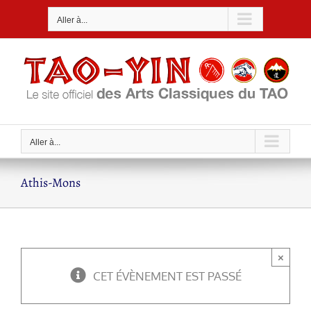
Passer
Aller à...
au
contenu
Aller à...
Athis-Mons
×
CET ÉVÈNEMENT EST PASSÉ