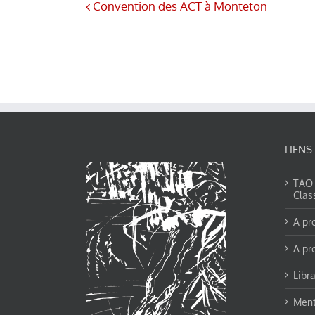
Convention des ACT à Monteton
LIENS
TAO-Y
Clas
A pr
A pr
Libra
Ment