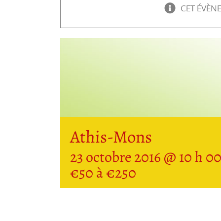
CET ÉVÈN
Athis-Mons
23 octobre 2016 @ 10 h 0
€50 à €250