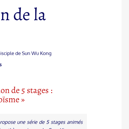
in de la
 disciple de Sun Wu Kong
s
ion de 5 stages :
oïsme »
propose une série de 5 stages animés