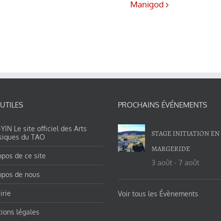
Manigod
 UTILES
PROCHAINS ÉVÉNEMENTS
IN Le site officiel des Arts
STAGE INITIATION EN
siques du TAO
MARGERIDE
opos de ce site
3 août
-
7 août
opos de nous
irie
Voir tous les Évènements
ions légales