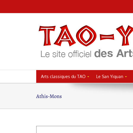
Passer
au
contenu
Arts classiques du TAO
Le San Yiquan
Athis-Mons