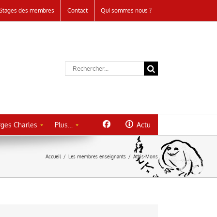
Stages des membres
Contact
Qui sommes nous ?
Rechercher:
ges Charles
Plus…
Actu
Accueil
/
Les membres enseignants
/
Athis-Mons