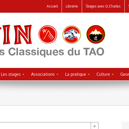
Accueil
Librairie
Stages avec G.Charles
Les stages
Associations
La pratique
Culture
Geor
×