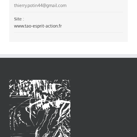
thierry.potin44@gmail.com
Site :
www.tao-esprit-action.fr