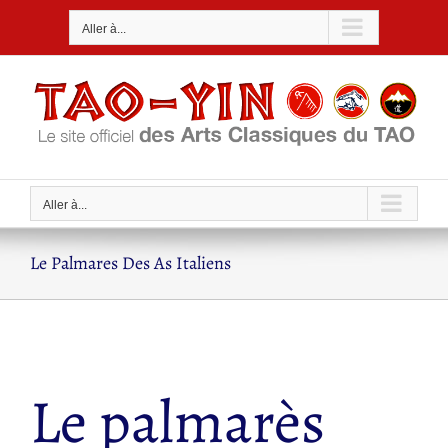
Passer
Aller à...
au
contenu
Aller à...
Le Palmares Des As Italiens
Le palmarès