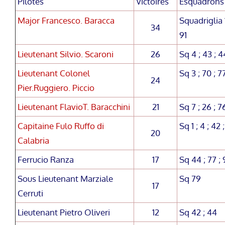
Pilotes
Victoires
Esquadrons
Major Francesco. Baracca
Squadriglia 1
34
91
Lieutenant Silvio. Scaroni
26
Sq 4 ; 43 ; 4
Lieutenant Colonel
Sq 3 ; 70 ; 77
24
Pier.Ruggiero. Piccio
Lieutenant FlavioT. Baracchini
21
Sq 7 ; 26 ; 76
Capitaine Fulo Ruffo di
Sq 1 ; 4 ; 42 
20
Calabria
Ferrucio Ranza
17
Sq 44 ; 77 ; 
Sous Lieutenant Marziale
Sq 79
17
Cerruti
Lieutenant Pietro Oliveri
12
Sq 42 ; 44