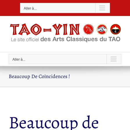
Passer
Aller à...
au
contenu
Aller à...
Beaucoup De Coïncidences !
Beaucoup de