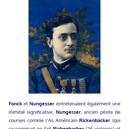
Fonck
et
Nungesser
entretenaient également une
inimitié significative.
Nungesser
, ancien pilote de
courses comme l’As Américain
Rickenbacker
(qui
se nommait en fait
Richenbacher
(26 victoires) et