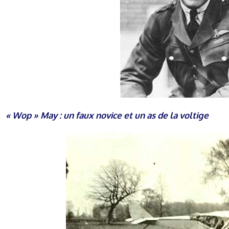
« Wop » May : un faux novice et un as de la voltige