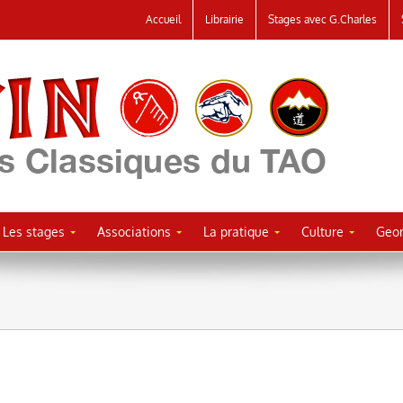
Accueil
Librairie
Stages avec G.Charles
Les stages
Associations
La pratique
Culture
Geor