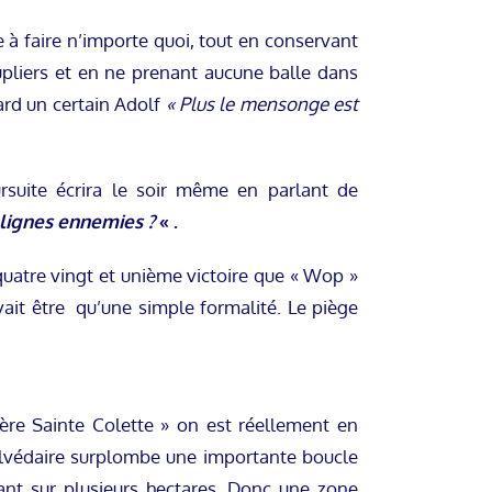
 à faire n’importe quoi, tout en conservant
upliers et en ne prenant aucune balle dans
ard un certain Adolf
« Plus le mensonge est
rsuite écrira le soir même en parlant de
es lignes ennemies ?
« .
quatre vingt et unième victoire que « Wop »
vait être qu’une simple formalité. Le piège
ère Sainte Colette » on est réellement en
belvédaire surplombe une importante boucle
t sur plusieurs hectares. Donc une zone