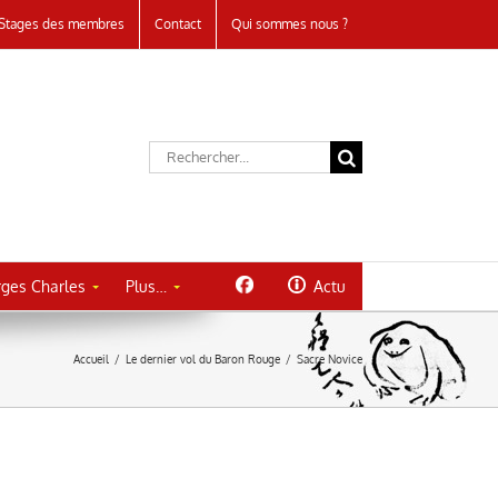
Stages des membres
Contact
Qui sommes nous ?
Rechercher:
ges Charles
Plus…
Actu
Accueil
/
Le dernier vol du Baron Rouge
/
Sacre Novice