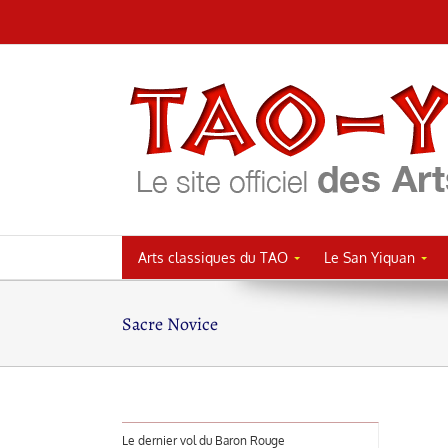
Passer
au
contenu
Arts classiques du TAO
Le San Yiquan
Sacre Novice
Le dernier vol du Baron Rouge