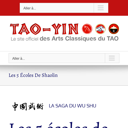
Passer
Aller à...
au
contenu
Aller à...
Les 5 Écoles De Shaolin
LA SAGA DU WU SHU