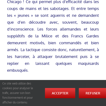
Chicago ! Ce qui permet plus d’efficacité dans les
coups de mains et les sabotages. Et entre temps
les « jeunes » se sont aguerris et ne demandent
que d’en découdre avec, souvent, beaucoup
d’inconscience. Les forces allemandes et leurs
supplétifs de la Milice et des Francs Gardes
demeurent motivés, bien commandés et bien
armés. La tactique consiste donc, naturellement, à
les harceler, à attaquer brutalement puis à se
replier en laissant quelques maquisards
embusqués.
Cette méthode donne de bons résultats et les
Ce site web utilise des
troupes allemandes ne se déplacent plus sans
cookies pour analyser le
ACCEPTER
REFUSER
trafic, assurer son bon
prendre d’importantes précautions. Plusieurs
fonctionnement et pour
collaborateurs et miliciens sont abattus ou
afficher du contenu.