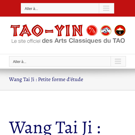
Passer
Aller à...
au
contenu
Aller à...
Wang Tai Ji : Petite forme d’étude
Wang Tai Ji :