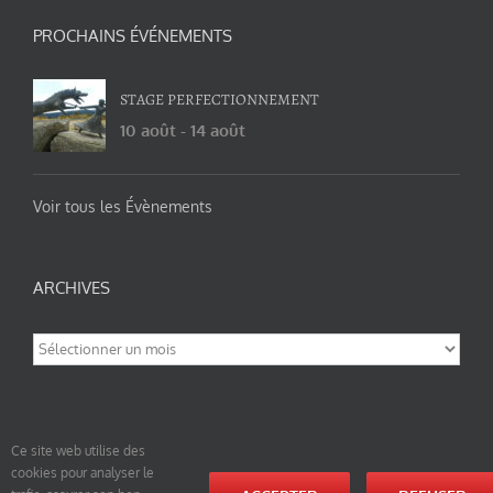
PROCHAINS ÉVÉNEMENTS
STAGE PERFECTIONNEMENT
10 août
-
14 août
Voir tous les Évènements
ARCHIVES
Archives
Ce site web utilise des
cookies pour analyser le
© tao-yin.co © TAO-YIN.fr Georges Charles, Hormis les pages https://tao-yin.fr/georges-charles/