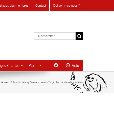
Stages des membres
Contact
Qui sommes nous ?
Rechercher:
ges Charles
Plus…
Actu
Accueil
/
Institut Wang Zemin
/
Wang Tai Ji : Forme d’étude médiane