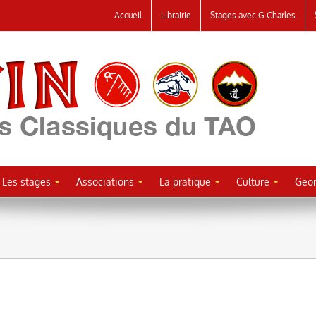
Accueil
Librairie
Stages avec G.Charles
Les stages
Associations
La pratique
Culture
Geor