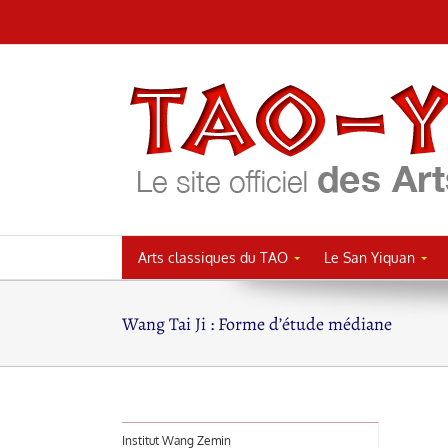
Passer
au
contenu
Arts classiques du TAO
Le San Yiquan
Wang Tai Ji : Forme d’étude médiane
Institut Wang Zemin