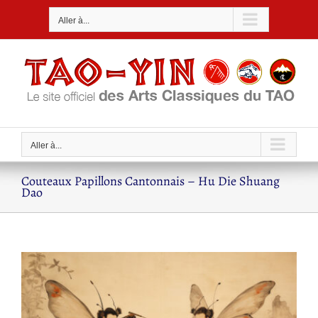
Passer
Aller à...
au
contenu
Aller à...
Couteaux Papillons Cantonnais – Hu Die Shuang
Dao
Voir
l'image
agrandie