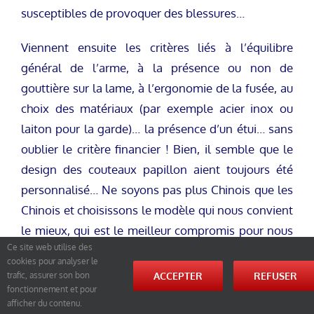
susceptibles de provoquer des blessures…
Viennent ensuite les critères liés à l’équilibre
général de l’arme, à la présence ou non de
gouttière sur la lame, à l’ergonomie de la fusée, au
choix des matériaux (par exemple acier inox ou
laiton pour la garde)… la présence d’un étui… sans
oublier le critère financier ! Bien, il semble que le
design des couteaux papillon aient toujours été
personnalisé… Ne soyons pas plus Chinois que les
Chinois et choisissons le modèle qui nous convient
le mieux, qui est le meilleur compromis pour nous
Ce site web utilise des
qualité, prix, équilibre et esthétique !
cookies pour analyser le
ACCEPTER
REFUSER
trafic, assurer son bon
Il suffit de taper « couteau papillon Wing Chun »
fonctionnement et pour
dans votre moteur de recherche favori pour avoir
afficher du contenu.