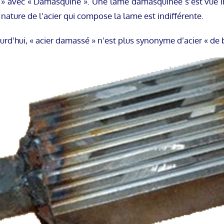
 avec « Damasquiné ». Une lame damasquinée s’est vue incru
a nature de l’acier qui compose la lame est indifférente.
ourd’hui, « acier damassé » n’est plus synonyme d’acier « de 