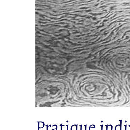
l'image
agrandie
Pratique ind