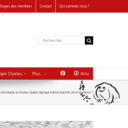
Stages des membres
Contact
Qui sommes nous ?
Rechercher:
ges Charles
Plus…
Actu
individuelle du Wushu. Quelle réplique d’arme blanche chinoise choisir ?