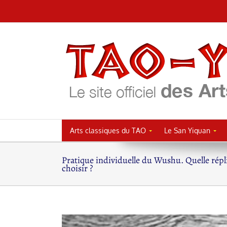
Passer
au
contenu
Arts classiques du TAO
Le San Yiquan
Pratique individuelle du Wushu. Quelle répl
choisir ?
Voir