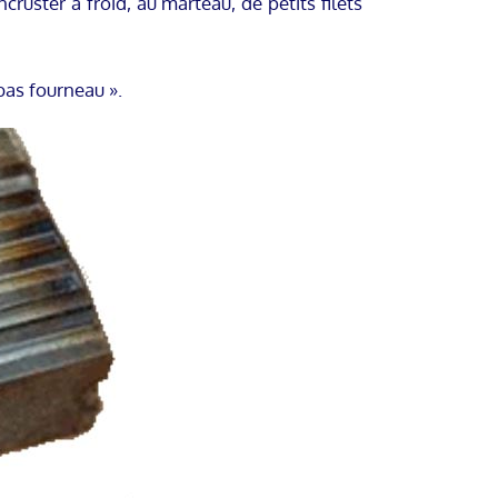
ster à froid, au marteau, de petits filets
bas fourneau ».