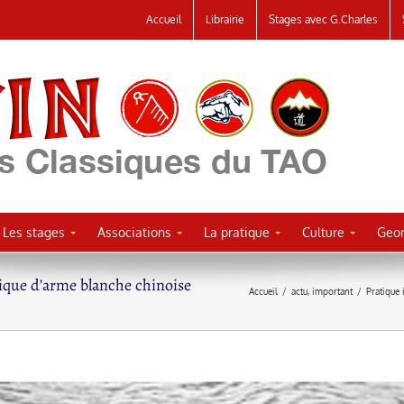
Accueil
Librairie
Stages avec G.Charles
Les stages
Associations
La pratique
Culture
Geor
ique d’arme blanche chinoise
Accueil
/
actu
,
important
/
Pratique 